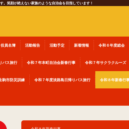
す。笑顔が絶えない家族のような自治会を目指しています！
役員名簿
活動報告
活動予定
新着情報
令和６年度総会
りバス旅行
令和７年本町自治会新春行事
令和７年サクラクルーズ
生駒市防災訓練
令和７年度淡路島日帰りバス旅行
令和８年新春行
令和８年新春行事